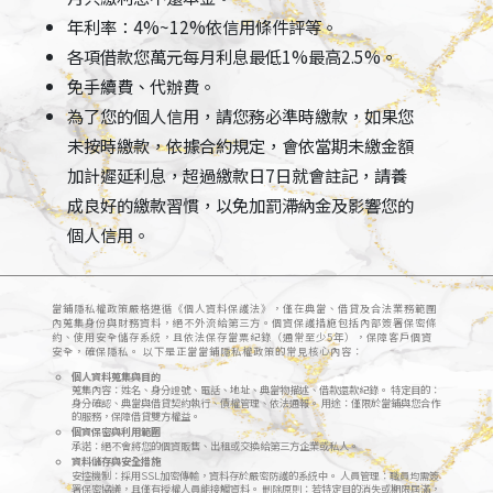
年利率：4%~12%依信用條件評等。
各項借款您萬元每月利息最低1%最高2.5%。
免手續費、代辦費。
為了您的個人信用，請您務必準時繳款，如果您
未按時繳款，依據合約規定，會依當期未繳金額
加計遲延利息，超過繳款日7日就會註記，請養
成良好的繳款習慣，以免加罰滯納金及影響您的
個人信用。
當鋪隱私權政策嚴格遵循《個人資料保護法》，僅在典當、借貸及合法業務範圍
內蒐集身份與財務資料，絕不外流給第三方。個資保護措施包括內部簽署保密條
約、使用安全儲存系統，且依法保存當票紀錄（通常至少5年），保障客戶個資
安全，確保隱私。 以下是正當當鋪隱私權政策的常見核心內容：
個人資料蒐集與目的
蒐集內容：姓名、身分證號、電話、地址、典當物描述、借款還款紀錄。 特定目的：
身分確認、典當與借貸契約執行、債權管理、依法通報。 用途：僅限於當鋪與您合作
的服務，保障借貸雙方權益。
個資保密與利用範圍
承諾：絕不會將您的個資販售、出租或交換給第三方企業或私人。
資料儲存與安全措施
安控機制：採用SSL加密傳輸，資料存於嚴密防護的系統中。 人員管理：職員均需簽
署保密協議，且僅有授權人員能接觸資料。 刪除原則：若特定目的消失或期限屆滿，