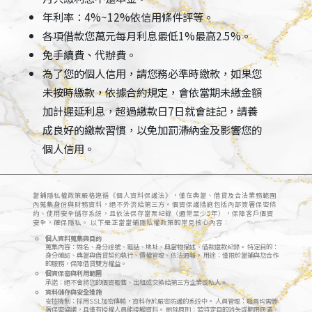
年利率：4%~12%依信用條件評等。
各項借款您萬元每月利息最低1%最高2.5%。
免手續費、代辦費。
為了您的個人信用，請您務必準時繳款，如果您
未按時繳款，依據合約規定，會依當期未繳金額
加計遲延利息，超過繳款日7日就會註記，請養
成良好的繳款習慣，以免加罰滯納金及影響您的
個人信用。
當鋪隱私權政策嚴格遵循《個人資料保護法》，僅在典當、借貸及合法業務範圍
內蒐集身份與財務資料，絕不外流給第三方。個資保護措施包括內部簽署保密條
約、使用安全儲存系統，且依法保存當票紀錄（通常至少5年），保障客戶個資
安全，確保隱私。 以下是正當當鋪隱私權政策的常見核心內容：
個人資料蒐集與目的
蒐集內容：姓名、身分證號、電話、地址、典當物描述、借款還款紀錄。 特定目的：
身分確認、典當與借貸契約執行、債權管理、依法通報。 用途：僅限於當鋪與您合作
的服務，保障借貸雙方權益。
個資保密與利用範圍
承諾：絕不會將您的個資販售、出租或交換給第三方企業或私人。
資料儲存與安全措施
安控機制：採用SSL加密傳輸，資料存於嚴密防護的系統中。 人員管理：職員均需簽
署保密協議，且僅有授權人員能接觸資料。 刪除原則：若特定目的消失或期限屆滿，