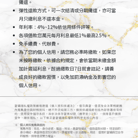
攤還。
彈性還款方式，可一次結清或分期攤還，亦可當
月只繳利息不還本金。
年利率：4%~12%依信用條件評等。
各項借款您萬元每月利息最低1%最高2.5%。
免手續費、代辦費。
為了您的個人信用，請您務必準時繳款，如果您
未按時繳款，依據合約規定，會依當期未繳金額
加計遲延利息，超過繳款日7日就會註記，請養
成良好的繳款習慣，以免加罰滯納金及影響您的
個人信用。
當鋪隱私權政策嚴格遵循《個人資料保護法》，僅在典當、借貸及合法業務範圍
內蒐集身份與財務資料，絕不外流給第三方。個資保護措施包括內部簽署保密條
約、使用安全儲存系統，且依法保存當票紀錄（通常至少5年），保障客戶個資
安全，確保隱私。 以下是正當當鋪隱私權政策的常見核心內容：
個人資料蒐集與目的
蒐集內容：姓名、身分證號、電話、地址、典當物描述、借款還款紀錄。 特定目的：
身分確認、典當與借貸契約執行、債權管理、依法通報。 用途：僅限於當鋪與您合作
的服務，保障借貸雙方權益。