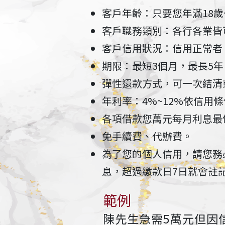
客戶年齡：只要您年滿18歲
客戶職務類別：各行各業皆
客戶信用狀況：信用正常者
期限：最短3個月，最長5
彈性還款方式，可一次結清
年利率：4%~12%依信用
各項借款您萬元每月利息最低
免手續費、代辦費。
為了您的個人信用，請您務
息，超過繳款日7日就會註
範例
陳先生急需5萬元但因