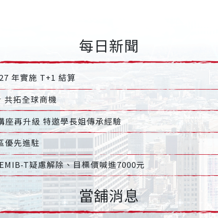
每日新聞
7 年實施 T+1 結算
 共拓全球商機
講座再升級 特邀學長姐傳承經驗
市區優先進駐
MIB-T疑慮解除、目標價喊進7000元
當舖消息