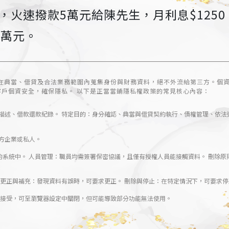
火速撥款5萬元給陳先生，月利息$1250，
5萬元。
在典當、借貸及合法業務範圍內蒐集身份與財務資料，絕不外流給第三方。個
客戶個資安全，確保隱私。 以下是正當當鋪隱私權政策的常見核心內容：
描述、借款還款紀錄。 特定目的：身分確認、典當與借貸契約執行、債權管理、依法
方企業或私人。
的系統中。 人員管理：職員均需簽署保密協議，且僅有授權人員能接觸資料。 刪除
 更正與補充：發現資料有誤時，可要求更正。 刪除與停止：在特定情況下，可要求
不願接受，可至瀏覽器設定中關閉，但可能導致部分功能無法使用。