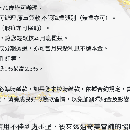
~70歲皆可辦理。
可辦理 原車貸款 不限職業類別（無業亦可）。
（瑕疵亦可協助）。
年，讓您輕鬆按本月息攤還。
或分期攤還，亦可當月只繳利息不還本金。
條件評等。
1%最高2.5%。
必準時繳款，如果您未按時繳款，依據合約規定，
記，請養成良好的繳款習慣，以免加罰滯納金及影響
信用不佳到處碰壁，後來透過奇美當舖的協