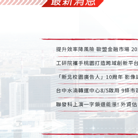
提升效率降風險 歐盟金融市場 202
工研院攜手桃園打造跨域創新平台
「新北校園廣告人」10周年 影像
台中水湳轉運中心8/5啟用 9條
聯發科上演一字鎖還能漲! 外資估E