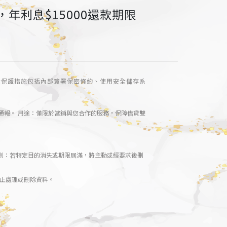
年利息$15000還款期限
資保護措施包括內部簽署保密條約、使用安全儲存系
通報。 用途：僅限於當鋪與您合作的服務，保障借貸雙
原則：若特定目的消失或期限屆滿，將主動或經要求後刪
停止處理或刪除資料。