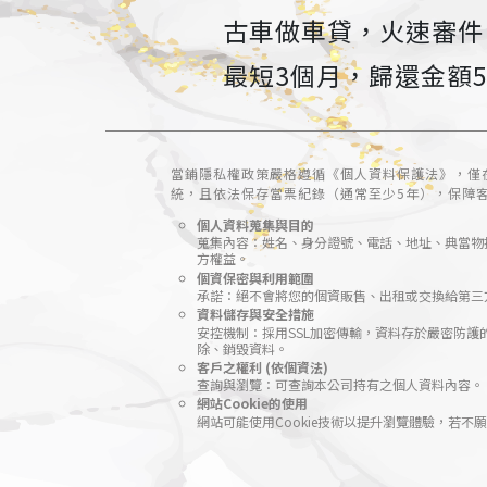
古車做車貸，火速審件，
最短3個月，歸還金額
當鋪隱私權政策嚴格遵循《個人資料保護法》，僅
統，且依法保存當票紀錄（通常至少5年），保障
個人資料蒐集與目的
蒐集內容：姓名、身分證號、電話、地址、典當物
方權益。
個資保密與利用範圍
承諾：絕不會將您的個資販售、出租或交換給第三
資料儲存與安全措施
安控機制：採用SSL加密傳輸，資料存於嚴密防護
除、銷毀資料。
客戶之權利 (依個資法)
查詢與瀏覽：可查詢本公司持有之個人資料內容。
網站Cookie的使用
網站可能使用Cookie技術以提升瀏覽體驗，若