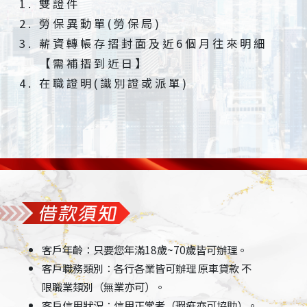
雙證件
勞保異動單(勞保局)
薪資轉帳存摺封面及近6個月往來明細
【需補摺到近日】
在職證明(識別證或派單)
客戶年齡：只要您年滿18歲~70歲皆可辦理。
客戶職務類別：各行各業皆可辦理 原車貸款 不
限職業類別（無業亦可）。
客戶信用狀況：信用正常者（瑕疵亦可協助）。