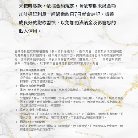
未按時繳款，依據合約規定，會依當期未繳金額
加計遲延利息，超過繳款日7日就會註記，請養
成良好的繳款習慣，以免加罰滯納金及影響您的
個人信用。
當鋪隱私權政策嚴格遵循《個人資料保護法》，僅在典當、借貸及合法業務範圍
內蒐集身份與財務資料，絕不外流給第三方。個資保護措施包括內部簽署保密條
約、使用安全儲存系統，且依法保存當票紀錄（通常至少5年），保障客戶個資
安全，確保隱私。 以下是正當當鋪隱私權政策的常見核心內容：
個人資料蒐集與目的
蒐集內容：姓名、身分證號、電話、地址、典當物描述、借款還款紀錄。 特定目的：
身分確認、典當與借貸契約執行、債權管理、依法通報。 用途：僅限於當鋪與您合作
的服務，保障借貸雙方權益。
個資保密與利用範圍
承諾：絕不會將您的個資販售、出租或交換給第三方企業或私人。
資料儲存與安全措施
安控機制：採用SSL加密傳輸，資料存於嚴密防護的系統中。 人員管理：職員均需簽
署保密協議，且僅有授權人員能接觸資料。 刪除原則：若特定目的消失或期限屆滿，
將主動或經要求後刪除、銷毀資料。
客戶之權利 (依個資法)
查詢與瀏覽：可查詢本公司持有之個人資料內容。 更正與補充：發現資料有誤時，可
要求更正。 刪除與停止：在特定情況下，可要求停止處理或刪除資料。
網站Cookie的使用
網站可能使用Cookie技術以提升瀏覽體驗，若不願接受，可至瀏覽器設定中關閉，但
可能導致部分功能無法使用。